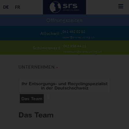
DE
FR
061 482 02 02
Allschwil -
basel@srsrecycling.ch
062 858 44 11
Schönenwerd -
solothurn@srsrecycling.ch
UNTERNEHMEN
Ihr Entsorgungs- und Recyclingspezialist
in der Deutschschweiz
Das Team
Das Team